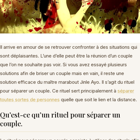
COUPLE
,
RITUEL DE L'ŒUF POUR SÉPARER UN COUPLE
,
RITUEL DE L’ŒUF
POUR SÉPARER UN COUPLE
,
RITUEL DE LŒUF POUR SÉPARER UN COUPLE
,
RITUEL EFFICACE POUR SÉPARER 2 PERSONNES
,
RITUEL EFFICACE POUR
SEPARER 2 PERSONNES
,
RITUEL POUR SEPARER 2 PERSONNES
,
RITUEL
POUR SEPARER DEUX PERSONNES
,
RITUEL POUR SÉPARER UN COUPLE
,
RITUEL POUR SÉPARER UN COUPLE FORUM
,
SE SÉPARER EN DOUCEUR
,
SÉPARER DEUX AMANTS
,
SÉPARER UN COUPLE
,
SEPARER UN COUPLE AVEC
Il arrive en amour de se retrouver confronter à des situations qui
UNE PHOTO
,
SEPARER UN COUPLE MAGIE BLANCHE
,
SEPARER UN COUPLE
sont déplaisantes. L’une d’elle peut être la réunion d’un couple
RAPIDEMENT
,
SÉPARER UN COUPLE RAPIDEMENT
,
SIGNE DE SORCELLERIE
que l’on ne souhaite pas voir. Si vous avez essayé plusieurs
POUR SEPARER UN COUPLE
,
SIGNE DE SORCELLERIE POUR SÉPARER UN
solutions afin de briser un couple mais en vain, il reste une
COUPLE
,
SORCELLERIE POUR SEPARER UN COUPLE
,
SORCELLERIE POUR
SÉPARER UN COUPLE
,
TÉMOIGNAGE SORCELLERIE POUR SÉPARER COUPLE
solution efficace du maître marabout Jinle Ayo. Il s’agit du rituel
pour séparer un couple. Ce rituel sert principalement à
séparer
toutes sortes de personnes
quelle que soit le lien et la distance.
Qu’est-ce qu’un rituel pour séparer un
couple.