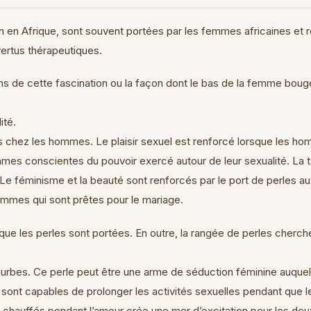
en Afrique, sont souvent portées par les femmes africaines et 
 vertus thérapeutiques.
ons de cette fascination ou la façon dont le bas de la femme boug
ité.
ds chez les hommes. Le plaisir sexuel est renforcé lorsque les h
s conscientes du pouvoir exercé autour de leur sexualité. La tai
e féminisme et la beauté sont renforcés par le port de perles aux
femmes qui sont prêtes pour le mariage.
 les perles sont portées. En outre, la rangée de perles cherche à 
ourbes. Ce perle peut être une arme de séduction féminine auque
sont capables de prolonger les activités sexuelles pendant que l
s chauffés pendant l’amour crée une mer d’excitation pour les deu