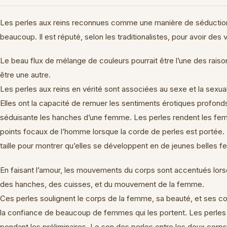
Les perles aux reins reconnues comme une manière de séduction 
beaucoup. Il est réputé, selon les traditionalistes, pour avoir des
Le beau flux de mélange de couleurs pourrait être l’une des rais
être une autre.
Les perles aux reins en vérité sont associées au sexe et la sexual
Elles ont la capacité de remuer les sentiments érotiques profon
séduisante les hanches d’une femme. Les perles rendent les femme
points focaux de l’homme lorsque la corde de perles est portée. L
taille pour montrer qu’elles se développent en de jeunes belles 
En faisant l’amour, les mouvements du corps sont accentués lorsque
des hanches, des cuisses, et du mouvement de la femme.
Ces perles soulignent le corps de la femme, sa beauté, et ses c
la confiance de beaucoup de femmes qui les portent. Les perles 
pendant les préliminaires. Le son des perles entre les deux corp