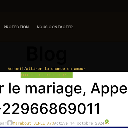
PROTECTION
NOUS CONTACTER
Blog
Accueil
/
attirer la chance en amour
ATTIRER LA CHANCE EN AMOUR
rer le mariage, Ap
+22966869011
0
par
Marabout JINLE AYO
Activé 14 octobre 2024