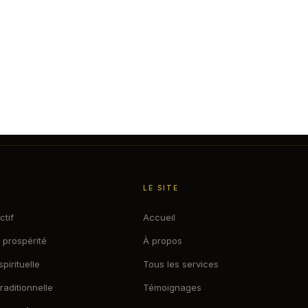
LE SITE
ctif
Accueil
 prospérité
À propos
pirituelle
Tous les services
aditionnelle
Témoignages