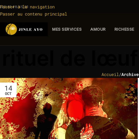
Passer à la navigation
229 61 48 45 41
Passer au contenu principal
MES SERVICES
AMOUR
RICHESSE
rituel de lœu
Accueil
/
Archive
14
OCT