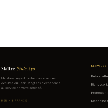
SERVICES
Maître
Jinle Ayo
Retour affe
Marabout voyant héritier des sciences
occultes du Bénin. Vingt ans d’expérience
Richesse &
au service de votre sérénité.
Protection s
Médecine tr
BÉNIN & FRANCE