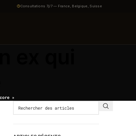
Consultations 7j/7 — France, Belgique, Suisse
n ex qui
e
core »