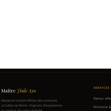
RAPIDEMENT
,
RITUEL SIMPLE POUR FAIRE REVENIR SON EX
,
RITUELS POUR FAIRE REVENIR SON EX
,
SECRET POUR FAIRE
REVENIR SON EX
,
TECHNIQUE POUR FAIRE REVENIR SON EX
,
TECHNIQUE PSYCHOLOGIQUE POUR FAIRE REVENIR SON EX
,
TEXTE
POUR FAIRE REVENIR SON EX
SERVICES
Maître
Jinle Ayo
Retour affe
Marabout voyant héritier des sciences
occultes du Bénin. Vingt ans d’expérience
Richesse &
au service de votre sérénité.