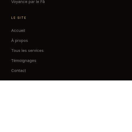
Voyance par le Fâ
LE SITE
Accueil
À propos
Tous les services
Témoignages
Contact
CONTACT
+229 61 48 45 41
Consultations à distance
France, Belgique, Suisse