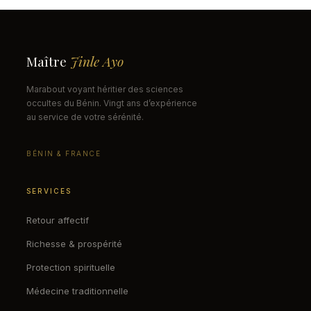
Maître
Jinle Ayo
Marabout voyant héritier des sciences
occultes du Bénin. Vingt ans d’expérience
au service de votre sérénité.
BÉNIN & FRANCE
SERVICES
Retour affectif
Richesse & prospérité
Protection spirituelle
Médecine traditionnelle