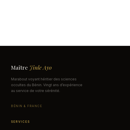
Maître
Jinle Ayo
Marabout voyant héritier des sciences
occultes du Bénin. Vingt ans d’expérience
au service de votre sérénité.
BÉNIN & FRANCE
SERVICES