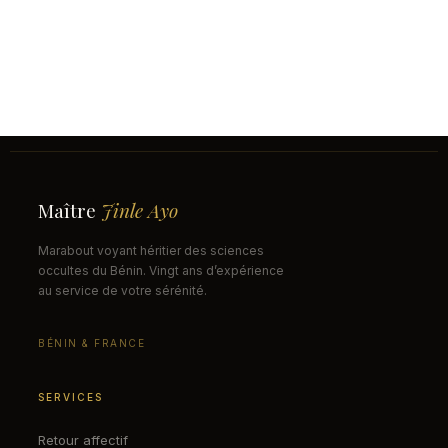
Maître
Jinle Ayo
Marabout voyant héritier des sciences
occultes du Bénin. Vingt ans d’expérience
au service de votre sérénité.
BÉNIN & FRANCE
SERVICES
Retour affectif