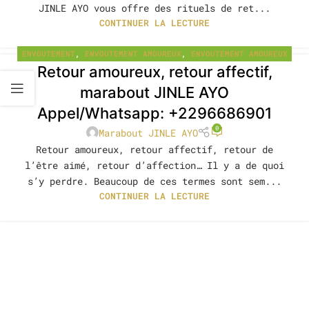
JINLE AYO vous offre des rituels de ret...
CONTINUER LA LECTURE
ENVOUTEMENT
,
ENVOUTEMENT AMOUREUX
,
ENVOUTEMENT AMOUREUX
Retour amoureux, retour affectif,
PAR CHEVEUX
,
ENVOUTEMENT AMOUREUX PAR LE NOM
,
ENVOUTEMENT D'AMOUR
,
FAIRE REVENIR L'ETRE AIMÉ PAR LA
marabout JINLE AYO
PENSÉE
,
FAIRE REVENIR SON EX
,
PRIÈRE POUR FAIRE REVENIR
Appel/Whatsapp: +2296686901
SON EX
,
PRIÈRE TRÈS PUISSANTE POUR L'AMOUR
,
RITUEL
0
D'AMOUR
,
RITUEL DE RETOUR AFFECTIF
Marabout JINLE AYO
Retour amoureux, retour affectif, retour de
l’être aimé, retour d’affection… Il y a de quoi
s’y perdre. Beaucoup de ces termes sont sem...
CONTINUER LA LECTURE