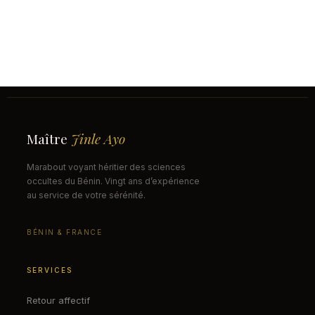
Maître
Jinle Ayo
Marabout voyant héritier des sciences
occultes du Bénin. Vingt ans d’expérience
au service de votre sérénité.
BÉNIN & FRANCE
SERVICES
Retour affectif