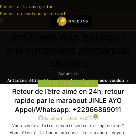
Passer à la navigation
Passer au contenu principal
Archives des balises :
envoutement amoureux
vaudou
Accueil
/
Articles étiquetés « envoutement amoureux vaudou »
RETOUR DE L'ÊTRE AIMÉ EN 24H
Retour de l’être aimé en 24h, retour
rapide par le marabout JINLE AYO
Appel/Whatsapp: +22966869011
0
Marabout JINLE AYO
Vous voulez faire revenir votre ex rapidement?
Vous êtes à la bonne adresse. Le marabout voyant