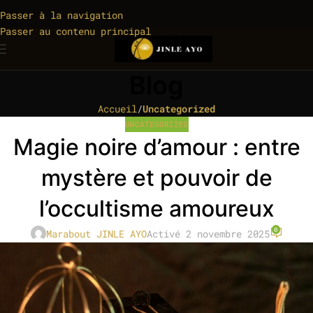
Passer à la navigation
Passer au contenu principal
Blog
Accueil
/
Uncategorized
UNCATEGORIZED
Magie noire d’amour : entre
mystère et pouvoir de
l’occultisme amoureux
0
Marabout JINLE AYO
Activé 2 novembre 2025