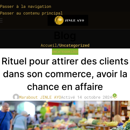
Passer à la navigation
Passer au contenu principal
Blog
Accueil
/
Uncategorized
UNCATEGORIZED
Rituel pour attirer des clients
dans son commerce, avoir la
chance en affaire
0
Marabout JINLE AYO
Activé 14 octobre 2024