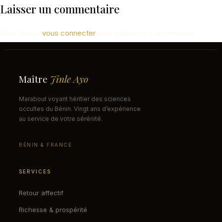
Laisser un commentaire
Vous devez
vous connecter
pour publier un commentaire.
Maître
Jinle Ayo
Marabout voyant héritier des sciences
occultes du Bénin. Vingt ans d’expérience
au service de votre sérénité.
BÉNIN & FRANCE
SERVICES
Retour affectif
Richesse & prospérité