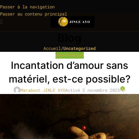
Passer à la navigation
Passer au contenu principal
Blog
Accueil
/
Uncategorized
UNCATEGORIZED
Incantation d’amour sans
matériel, est-ce possible?
0
Marabout JINLE AYO
Activé 2 novembre 2025